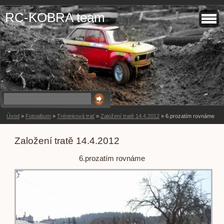
RC-KOBRA team
Úvod
»
Fotoalbum
»
Tréninková trať
»
Založení tratě 14.4.2012
»
6.prozatím rovnáme
Založení tratě 14.4.2012
6.prozatím rovnáme