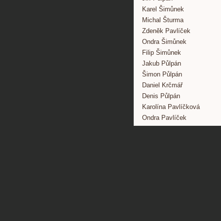
Karel Šimůnek
Michal Šturma
Zdeněk Pavlíček
Ondra Šimůnek
Filip Šimůnek
Jakub Půlpán
Šimon Půlpán
Daniel Krčmář
Denis Půlpán
Karolína Pavlíčková
Ondra Pavlíček