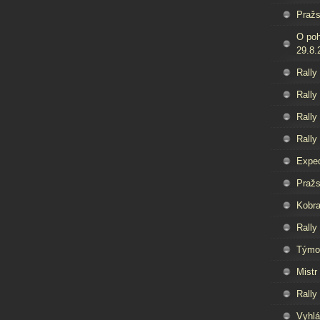
Pražs
O poh
29.8.
Rally
Rally
Rally
Rally
Exped
Pražs
Kobra
Rally
Týmov
Mistr
Rally
Vyhlá