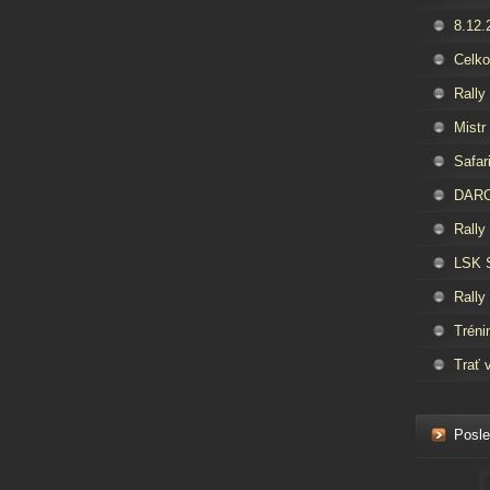
8.12.
Celko
Rally
Mistr
Safar
DAROS
Rally
LSK 
Rally
Tréni
Trať 
Posle