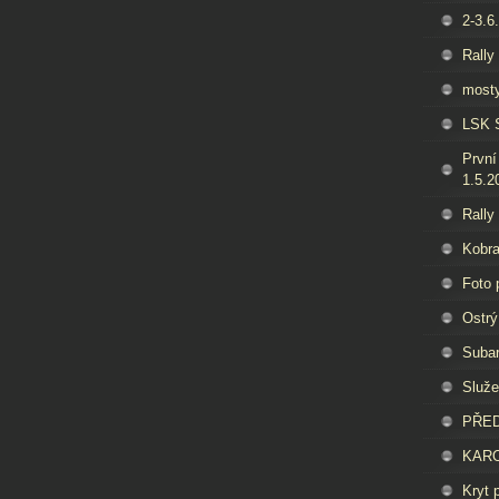
2-3.6
Rally
mosty
LSK S
První 
1.5.2
Rally
Kobra
Foto 
Ostrý
Subar
Služe
PŘED
KARO
Kryt 