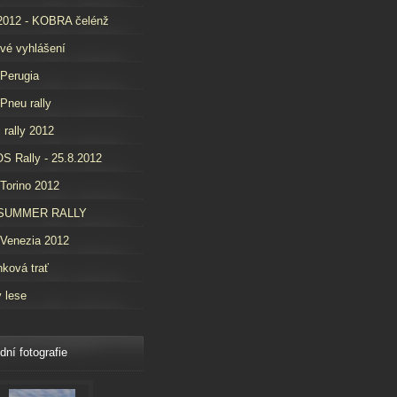
2012 - KOBRA čelénž
vé vyhlášení
 Perugia
 Pneu rally
i rally 2012
 Rally - 25.8.2012
 Torino 2012
SUMMER RALLY
 Venezia 2012
nková trať
v lese
dní fotografie