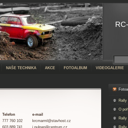
RC
NAŠE TECHNIKA
AKCE
FOTOALBUM
VIDEOGALERIE
Foto
Rally
O poh
Telefon
e-mail
Rally
777 760 102
krcmarml@stavhost.cz
603 889 741
j.pulpan@centrum.cz
Rally