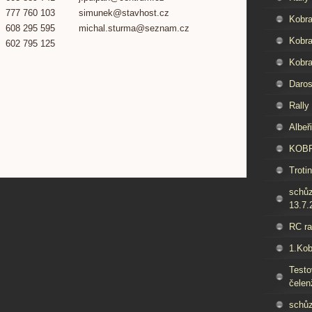
777 760 103
simunek@stavhost.cz
Kobra
608 295 595
michal.sturma@seznam.cz
Kobra
602 795 125
Kobra
Daros
Rally
Albeř
KOB
Trotin
schů
13.7.
RC ra
1.Kob
Test
čelen
schů