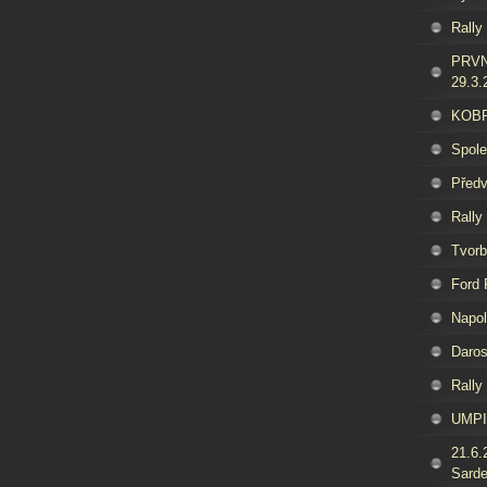
Rally
PRVN
29.3.
KOBRA
Spol
Předv
Rally
Tvorb
Ford
Napol
Daros
Rally
UMPI
21.6.
Sard