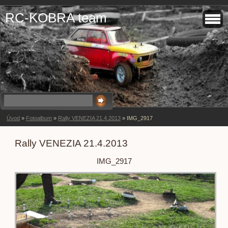
RC-KOBRA team
Úvod
»
Fotoalbum
»
Rally VENEZIA 21.4.2013
»
IMG_2917
Rally VENEZIA 21.4.2013
IMG_2917