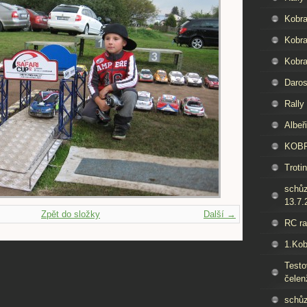
Kobra
Kobra
Kobra
Daros
Rally
Albeř
KOB
Trotin
schů
13.7.
Zpět do složky
Další →
RC ra
1.Kob
Test
čelen
schů