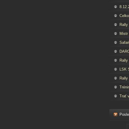
8.12.
Celko
Rally
Mistr
Safar
DAROS
Rally
LSK 
Rally
Tréni
Trať 
Posle