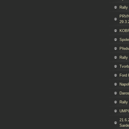
Rally
PRVN
29.3.
KOBRA
Spol
Předv
Rally
Tvorb
Ford
Napol
Daros
Rally
UMPI
21.6.
Sard