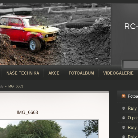
RC
NAŠE TECHNIKA
AKCE
FOTOALBUM
VIDEOGALERIE
ally
»
IMG_6663
Foto
Rally
IMG_6663
O poh
Rally
Rally