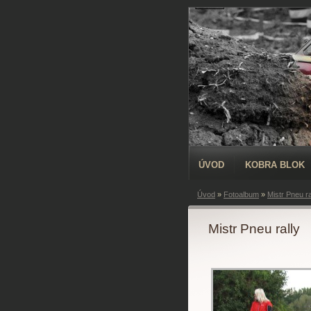
ÚVOD
KOBRA BLOK
Úvod
»
Fotoalbum
»
Mistr Pneu r
Mistr Pneu rally