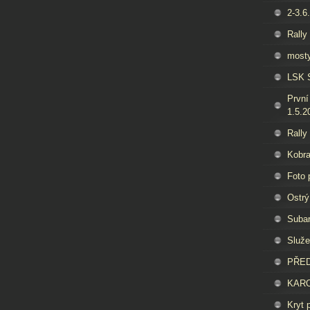
2-3.6
Rally
mosty
LSK S
První 
1.5.2
Rally
Kobra
Foto 
Ostrý
Subar
Služe
PŘED
KARO
Kryt 