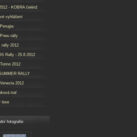
2012 - KOBRA čelénž
vé vyhlášení
 Perugia
 Pneu rally
i rally 2012
 Rally - 25.8.2012
 Torino 2012
SUMMER RALLY
 Venezia 2012
nková trať
v lese
dní fotografie