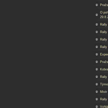
Pražs
O poh
29.8.
Rally
Rally
Rally
Rally
Exped
Pražs
Kobra
Rally
Týmov
Mistr
Rally
Vyhlá