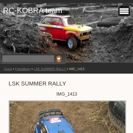
RC-KOBRA team
Úvod
»
Fotoalbum
»
LSK SUMMER RALLY
»
IMG_1413
LSK SUMMER RALLY
IMG_1413