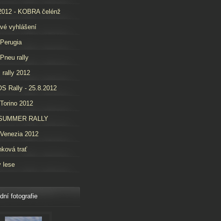
2012 - KOBRA čelénž
vé vyhlášení
 Perugia
 Pneu rally
i rally 2012
 Rally - 25.8.2012
 Torino 2012
SUMMER RALLY
 Venezia 2012
nková trať
v lese
dní fotografie