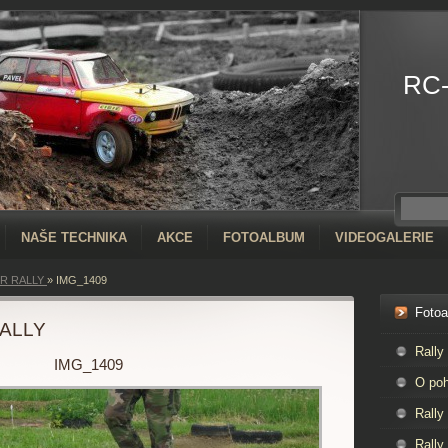
RC
NAŠE TECHNIKA
AKCE
FOTOALBUM
VIDEOGALERIE
R RALLY
»
IMG_1409
Foto
ALLY
Rally
IMG_1409
O poh
Rally
Rally