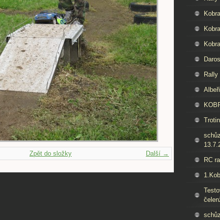
Kobra
Kobra
Kobra
Daros
Rally
Albeř
KOB
Trotin
schů
13.7.
Zpět do složky
Další →
RC ra
1.Kob
Test
čelen
schů