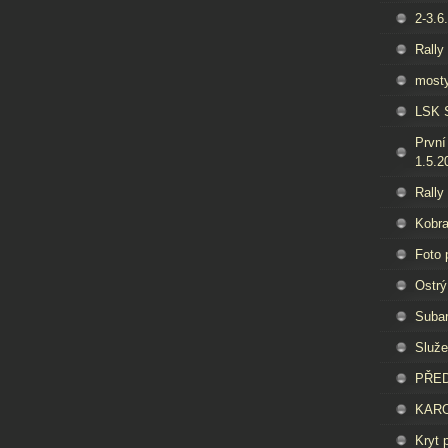
2-3.6
Rally
mosty
LSK S
První 
1.5.2
Rally
Kobra
Foto 
Ostrý
Subar
Služe
PŘED
KARO
Kryt 