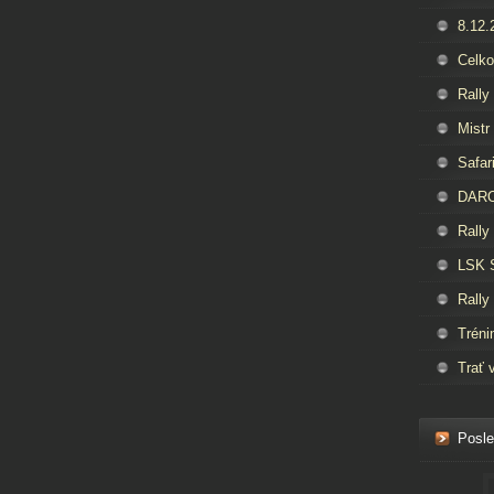
8.12.
Celko
Rally
Mistr
Safar
DAROS
Rally
LSK 
Rally
Tréni
Trať 
Posle