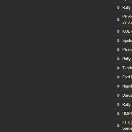
Rally
PRVN
29.3.
KOBRA
Spol
Předv
Rally
Tvorb
Ford
Napol
Daros
Rally
UMPI
21.6.
Sard