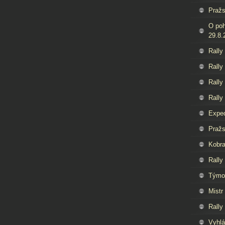
Pražs
O poh
29.8.
Rally
Rally
Rally
Rally
Exped
Pražs
Kobra
Rally
Týmov
Mistr
Rally
Vyhlá