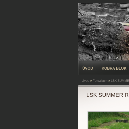
ÚVOD
KOBRA BLOK
Úvod
»
Fotoalbum
»
LSK SUMME
LSK SUMMER R