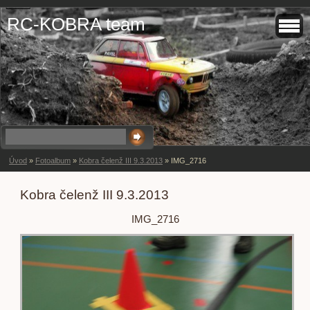
RC-KOBRA team
Úvod
»
Fotoalbum
»
Kobra čelenž III 9.3.2013
»
IMG_2716
Kobra čelenž III 9.3.2013
IMG_2716