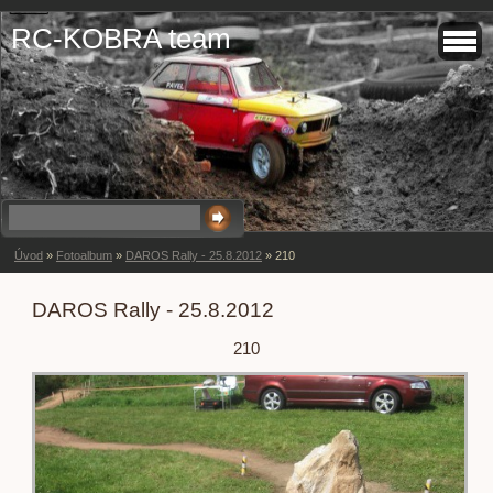
RC-KOBRA team
Úvod
»
Fotoalbum
»
DAROS Rally - 25.8.2012
»
210
DAROS Rally - 25.8.2012
210