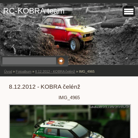
RC-KOBRA team
Úvod
»
Fotoalbum
»
8.12.2012 - KOBRA čelénž
»
IMG_4965
8.12.2012 - KOBRA čelénž
IMG_4965