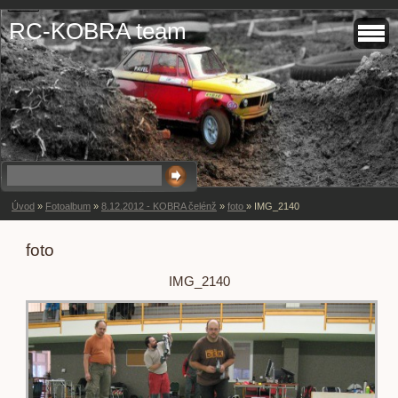
RC-KOBRA team
Úvod
»
Fotoalbum
»
8.12.2012 - KOBRA čelénž
»
foto
»
IMG_2140
foto
IMG_2140